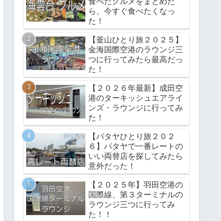
食べたグルメをまとめた
ら、今すぐ食べたくなっ
た！
【釜山ひとり旅２０２５】
金海国際空港のラウンジ三
つに行ってみたら最高だっ
た！
【２０２６年最新】成田空
港のターキッシュエアライ
ンズ・ラウンジに行ってみ
た！
【パタヤひとり旅２０２
６】パタヤで一番レートの
いい両替店を探してみたら
意外だった！
【２０２５年】羽田空港の
国際線、第３ターミナルの
ラウンジ三つに行ってみ
た！！