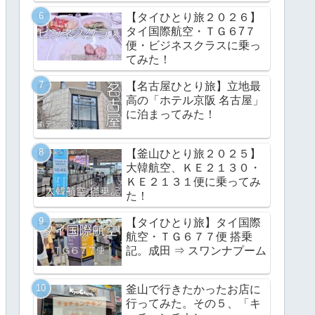
【タイひとり旅２０２６】
タイ国際航空・ＴＧ６7７
便・ビジネスクラスに乗っ
てみた！
【名古屋ひとり旅】立地最
高の「ホテル京阪 名古屋」
に泊まってみた！
【釜山ひとり旅２０２５】
大韓航空、ＫＥ２１３０・
ＫＥ２１３１便に乗ってみ
た！
【タイひとり旅】タイ国際
航空・ＴＧ６７７便 搭乗
記。成田 ⇒ スワンナプーム
釜山で行きたかったお店に
行ってみた。その５、「キ