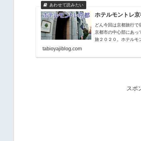
ホテルモントレ京
どん今回は京都旅行で
京都市の中心部にあっ
旅２０２０。ホテルモント
三条下ル饅...
tabioyajiblog.com
スポ