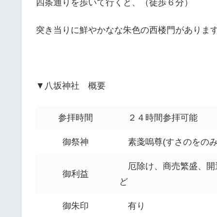
四条通りを歩いて行くと、（徒歩６分）
突き当りに鮮やかなな朱色の西楼門がありま
▼八坂神社 概要
参拝時間
２４時間参拝可能
御祭神
素戔嗚尊(すさのをのみ
厄除け、商売繁盛、開運
御利益
ど
御朱印
有り