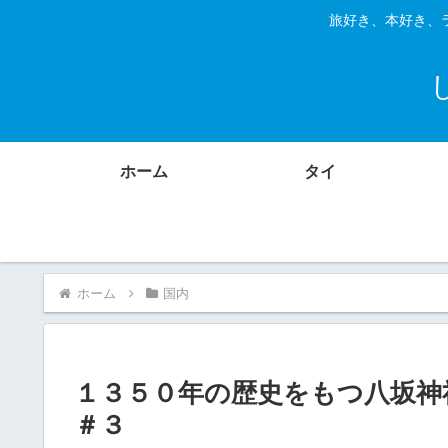
旅好き、本好き、
ホーム
タイ
ホーム
国内
１３５０年の歴史をもつ八坂神
＃３