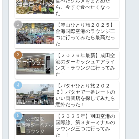
食べたグルメをまとめた
ら、今すぐ食べたくなっ
た！
【釜山ひとり旅２０２５】
金海国際空港のラウンジ三
つに行ってみたら最高だっ
た！
【２０２６年最新】成田空
港のターキッシュエアライ
ンズ・ラウンジに行ってみ
た！
【パタヤひとり旅２０２
６】パタヤで一番レートの
いい両替店を探してみたら
意外だった！
【２０２５年】羽田空港の
国際線、第３ターミナルの
ラウンジ三つに行ってみ
た！！