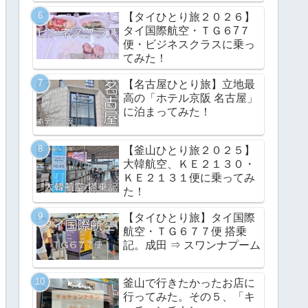
【タイひとり旅２０２６】
タイ国際航空・ＴＧ６7７
便・ビジネスクラスに乗っ
てみた！
【名古屋ひとり旅】立地最
高の「ホテル京阪 名古屋」
に泊まってみた！
【釜山ひとり旅２０２５】
大韓航空、ＫＥ２１３０・
ＫＥ２１３１便に乗ってみ
た！
【タイひとり旅】タイ国際
航空・ＴＧ６７７便 搭乗
記。成田 ⇒ スワンナプーム
釜山で行きたかったお店に
行ってみた。その５、「キ