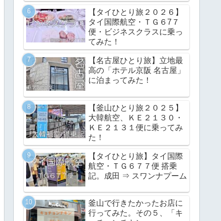
【タイひとり旅２０２６】
タイ国際航空・ＴＧ６7７
便・ビジネスクラスに乗っ
てみた！
【名古屋ひとり旅】立地最
高の「ホテル京阪 名古屋」
に泊まってみた！
【釜山ひとり旅２０２５】
大韓航空、ＫＥ２１３０・
ＫＥ２１３１便に乗ってみ
た！
【タイひとり旅】タイ国際
航空・ＴＧ６７７便 搭乗
記。成田 ⇒ スワンナプーム
釜山で行きたかったお店に
行ってみた。その５、「キ