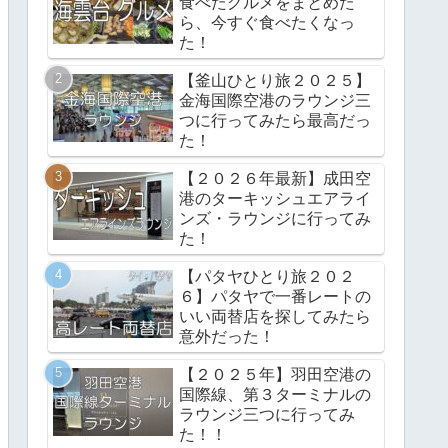
食べたグルメをまとめた
ら、今すぐ食べたくなっ
た！
【釜山ひとり旅２０２５】
金海国際空港のラウンジ三
つに行ってみたら最高だっ
た！
【２０２６年最新】成田空
港のターキッシュエアライ
ンズ・ラウンジに行ってみ
た！
【パタヤひとり旅２０２
６】パタヤで一番レートの
いい両替店を探してみたら
意外だった！
【２０２５年】羽田空港の
国際線、第３ターミナルの
ラウンジ三つに行ってみ
た！！