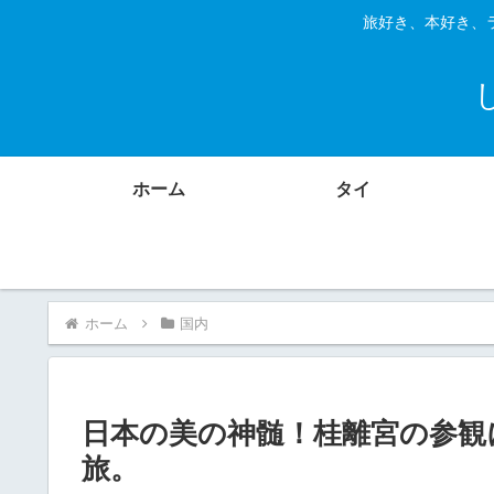
旅好き、本好き、
ホーム
タイ
ホーム
国内
日本の美の神髄！桂離宮の参観
旅。