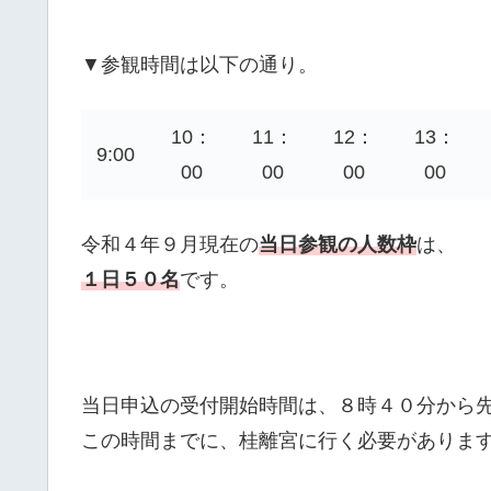
▼参観時間は以下の通り。
10：
11：
12：
13：
9:00
00
00
00
00
令和４年９月現在の
当日参観の人数枠
は、
１日５０名
です。
当日申込の受付開始時間は、８時４０分から
この時間までに、桂離宮に行く必要がありま